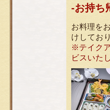
-お持ち
お料理を
けしてお
※テイク
ビスいた