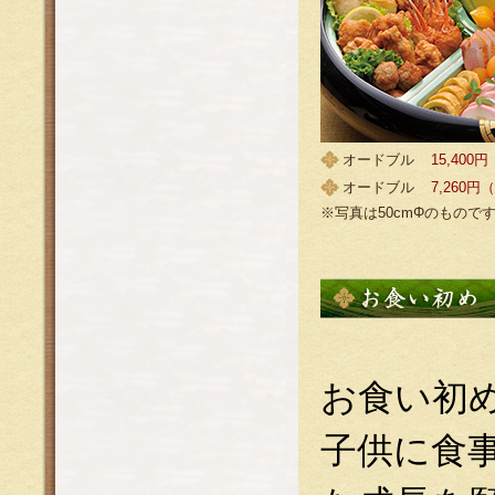
オードブル
15,40
オードブル
7,260
※写真は50cmΦのもので
お食い初め
子供に食