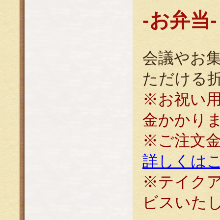
-お弁当-
会議やお
ただける
※お祝い
金かかりま
※ご注文
詳しくは
※テイク
ビスいた