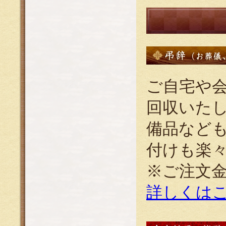
ご自宅や
回収いた
備品など
付けも楽
※ご注文
詳しくは