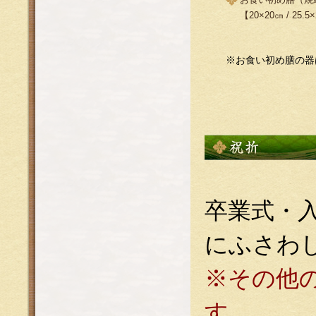
【20×20㎝ / 25.5
※お食い初め膳の器
卒業式・
にふさわ
※その他
す。