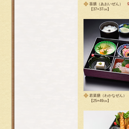
葵膳（あおいぜん）
【37×37㎝】
若菜膳（わかなぜん）
【25×49㎝】