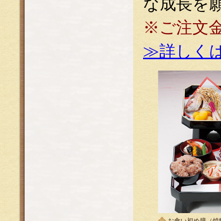
な成長を
※ご注文
≫詳しく
お食い初め膳（焼