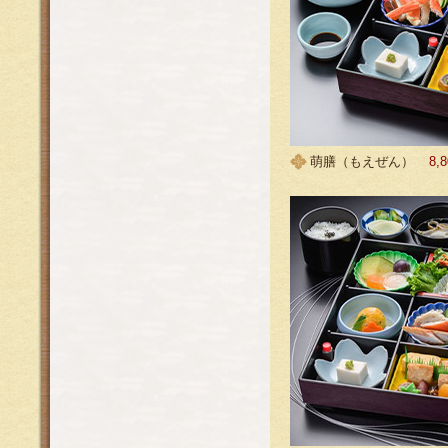
萌膳（もえぜん）
8