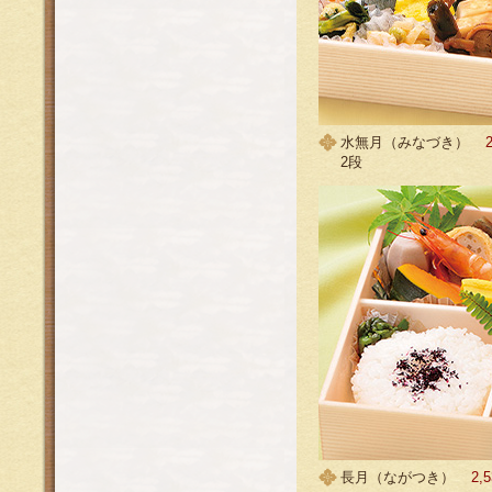
水無月（みなづき）
2段
長月（ながつき）
2